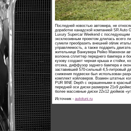
Последней новостью автомира, не относя
доработке канадской компанией SR Auto Gro
Luxury Supercar Weekend с последующим 
эксклюзивным проектом длилась всего ли
сумели преобразить внешний облик италья
управляемость, а также подарить двига
жительнице Ванкувера Рейко Маккензи ав
волокна сплиттер переднего бампера и б
кузову создают черная крыша и стойки, к
отсека, диффузор заднего бампера и око
заставившей 570-сильный 4,5-литровый дв
снижения подвески был использован разр
комплект койловеров. Взамен штатных ко
PUR 9INE Depth с окрашенными в красный
передней оси диски размером 21х9 дюймов 
более массивные диски 22х12 дюймов «уп
Источник -
autotuni.ru