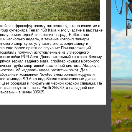
щейся к франкфуртскому автосалону, стало известие о
up суперкара Ferrari 458 Italia и его участие в выставке
получением одной из высших наград. Работа над
шь несколько недель, в течение которых тюнеры
нского спорткупе, улучшить его аэродинамику и
телю еще более приятное звучание.Принадлежащий
томобиль получил изготовленные из углеродного
оковые юбки PUR Aero. Дополнительный контраст белому
орпуса зеркал заднего вида, спойлер крышки моторного
нечные трубы спортивной выхлопной системы Akrapovic,
игатель V8 издавать более басистый рокот. Для
аботанный компанией Novitec электронный модуль и
лес команда SR Auto подобрала эксклюзивные диски
 цвет ободами и покрытыми черной краской спицами. На
«завернуты» в шины Pirelli 255/30, а на задней оси
акованы» в шины 335/25.