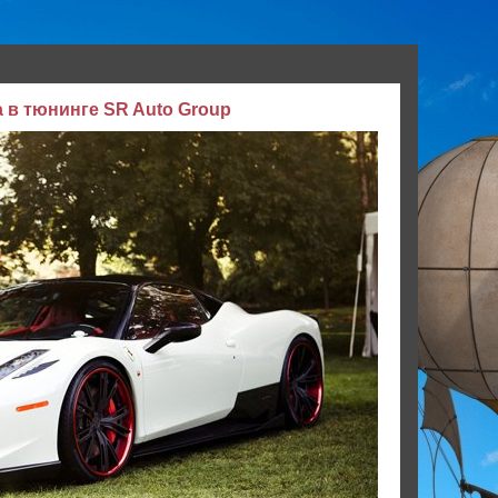
lia в тюнинге SR Auto Group