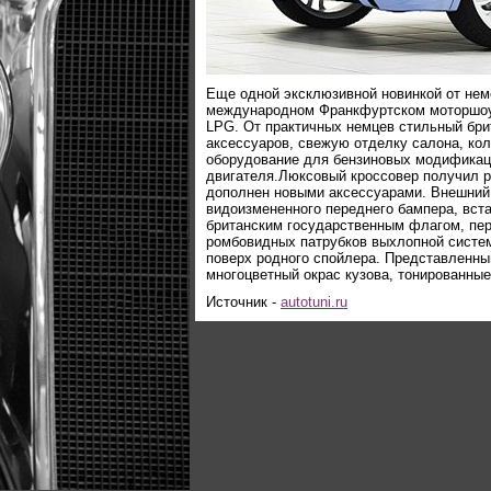
Еще одной эксклюзивной новинкой от неме
международном Франкфуртском моторшоу,
LPG. От практичных немцев стильный бри
аксессуаров, свежую отделку салона, кол
оборудование для бензиновых модификац
двигателя.Люксовый кроссовер получил р
дополнен новыми аксессуарами. Внешний 
видоизмененного переднего бампера, вст
британским государственным флагом, пе
ромбовидных патрубков выхлопной систем
поверх родного спойлера. Представленн
многоцветный окрас кузова, тонированные
Источник -
autotuni.ru